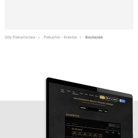
Orły Piekarnictwa
Piekarnie - Kraków
Bochenek