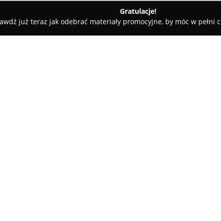
Gratulacje!
awdź już teraz jak odebrać materiały promocyjne, by móc w pełni c
Bez Glutenu - Piekarnia
O firmie:
Piekarnia Bez Glutenu
w Przeźm
wypiekach przeznaczonych dla 
łączy tradycję piekarską z no
bezpieczeństwo oraz wysoką ja
Pokaż więcej >>
są całkowicie wolne od gluten
certyfikatu MENU BEZ GLUTENU 
Bezglutenowej.
W asortymencie można znaleźć ś
drożdżówki, rogaliki, ciasta i 