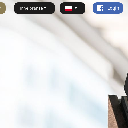
ę
Login
Inne branże