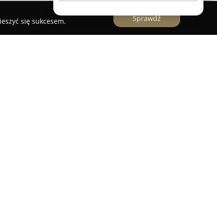
Sprawdź
ieszyć się sukcesem.
ierowie to miejsce, które specjalizuje się w
osób stosujących dietę bezglutenową. Firma
woczesnymi koncepcjami żywienia, zapewniając
kość oferowanych produktów. Wszystkie wypieki
u, co zostało potwierdzone otrzymaniem
Stowarzyszenia Osób z Celiakią i na Diecie
wieże pieczywo, bułki, pizzę, a także
desery. Oferta obejmuje również produkty