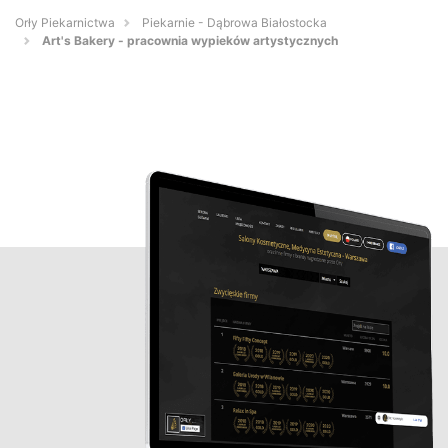
Orły Piekarnictwa
Piekarnie - Dąbrowa Białostocka
Art's Bakery - pracownia wypieków artystycznych