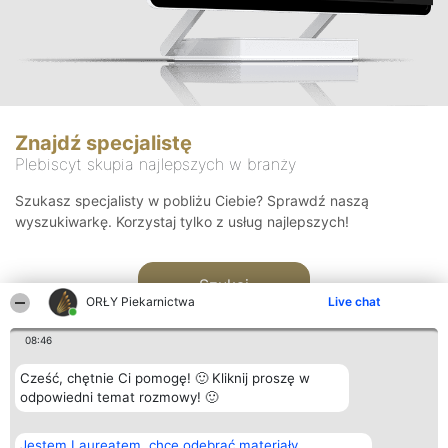
Znajdź specjalistę
Plebiscyt skupia najlepszych w branży
Szukasz specjalisty w pobliżu Ciebie? Sprawdź naszą
wyszukiwarkę. Korzystaj tylko z usług najlepszych!
Szukaj
ORŁY Piekarnictwa
Live chat
08:46
Cześć, chętnie Ci pomogę! 🙂 Kliknij proszę w
odpowiedni temat rozmowy! 🙂
Organizator plebiscytu
Plebiscyt
Kontakt
Jestem Laureatem, chcę odebrać materiały
Bright Side Solutions sp. z o.
Laureaci
Kontakt