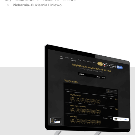
Piekarnia-Cukiernia Liniewo