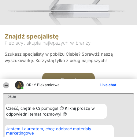
Znajdź specjalistę
Plebiscyt skupia najlepszych w branży
Szukasz specjalisty w pobliżu Ciebie? Sprawdź naszą
wyszukiwarkę. Korzystaj tylko z usług najlepszych!
Szukaj
ORŁY Piekarnictwa
Live chat
06:38
Cześć, chętnie Ci pomogę! 🙂 Kliknij proszę w
odpowiedni temat rozmowy! 🙂
Organizator plebiscytu
Plebiscyt
Kontakt
Jestem Laureatem, chcę odebrać materiały
Bright Side Solutions sp. z o.
Laureaci
Kontakt
marketingowe
o. sp. k.
Lista