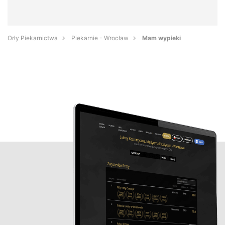
Orły Piekarnictwa
Piekarnie - Wrocław
Mam wypieki