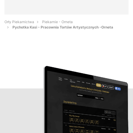
Orły Piekarnictwa
Piekarnie - Orneta
Pychotka Kasi - Pracownia Tortów Artystycznych -Orneta