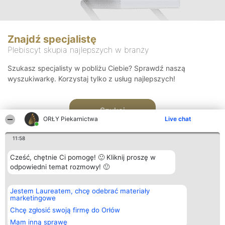
Znajdź specjalistę
Plebiscyt skupia najlepszych w branży
Szukasz specjalisty w pobliżu Ciebie? Sprawdź naszą
wyszukiwarkę. Korzystaj tylko z usług najlepszych!
Szukaj
ORŁY Piekarnictwa
Live chat
11:58
Cześć, chętnie Ci pomogę! 🙂 Kliknij proszę w
odpowiedni temat rozmowy! 🙂
Organizator plebiscytu
Plebiscyt
Kontakt
Jestem Laureatem, chcę odebrać materiały
Bright Side Solutions sp. z o.
Laureaci
Kontakt
marketingowe
o. sp. k.
Lista
ul. Ruska 22
wszystkich
Chcę zgłosić swoją firmę do Orłów
Wrocław 50-079
Laureatów
Mam inną sprawę
KRS 0000749100 | Regon
Zasady