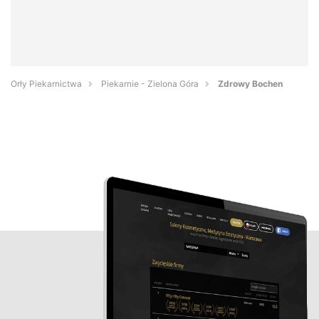
Orły Piekarnictwa
Piekarnie - Zielona Góra
Zdrowy Bochen