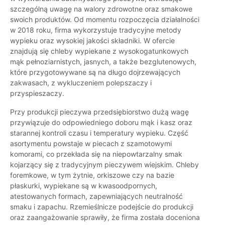
szczególną uwagę na walory zdrowotne oraz smakowe
swoich produktów. Od momentu rozpoczęcia działalności
w 2018 roku, firma wykorzystuje tradycyjne metody
wypieku oraz wysokiej jakości składniki. W ofercie
znajdują się chleby wypiekane z wysokogatunkowych
mąk pełnoziarnistych, jasnych, a także bezglutenowych,
które przygotowywane są na długo dojrzewających
zakwasach, z wykluczeniem polepszaczy i
przyspieszaczy.
Przy produkcji pieczywa przedsiębiorstwo dużą wagę
przywiązuje do odpowiedniego doboru mąk i kasz oraz
starannej kontroli czasu i temperatury wypieku. Część
asortymentu powstaje w piecach z szamotowymi
komorami, co przekłada się na niepowtarzalny smak
kojarzący się z tradycyjnym pieczywem wiejskim. Chleby
foremkowe, w tym żytnie, orkiszowe czy na bazie
płaskurki, wypiekane są w kwasoodpornych,
atestowanych formach, zapewniających neutralność
smaku i zapachu. Rzemieślnicze podejście do produkcji
oraz zaangażowanie sprawiły, że firma została doceniona