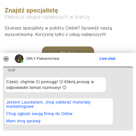
Znajdź specjalistę
Plebiscyt skupia najlepszych w branży
Szukasz specjalisty w pobliżu Ciebie? Sprawdź naszą
wyszukiwarkę. Korzystaj tylko z usług najlepszych!
Szukaj
ORŁY Piekarnictwa
Live chat
12:37
Cześć, chętnie Ci pomogę! 🙂 Kliknij proszę w
odpowiedni temat rozmowy! 🙂
Organizator plebiscytu
Plebiscyt
Kontakt
Jestem Laureatem, chcę odebrać materiały
Bright Side Solutions sp. z o.
Laureaci
Kontakt
marketingowe
o. sp. k.
Lista
ul. Ruska 22
wszystkich
Chcę zgłosić swoją firmę do Orłów
Wrocław 50-079
Laureatów
Mam inną sprawę
KRS 0000749100 | Regon
Zasady
381313360 | NIP 8943132676
Regulamin
+48 508 492 400
Polityka
Prywatności