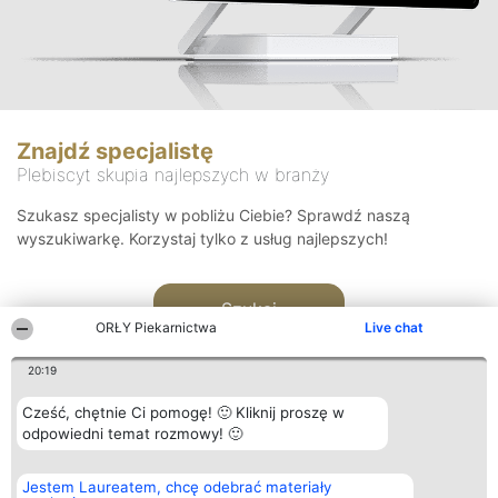
Znajdź specjalistę
Plebiscyt skupia najlepszych w branży
Szukasz specjalisty w pobliżu Ciebie? Sprawdź naszą
wyszukiwarkę. Korzystaj tylko z usług najlepszych!
Szukaj
ORŁY Piekarnictwa
Live chat
20:19
Cześć, chętnie Ci pomogę! 🙂 Kliknij proszę w
odpowiedni temat rozmowy! 🙂
Organizator plebiscytu
Plebiscyt
Kontakt
Jestem Laureatem, chcę odebrać materiały
Bright Side Solutions sp. z o.
Laureaci
Kontakt