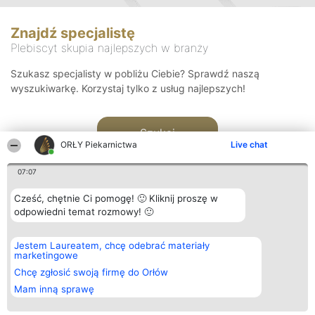
Znajdź specjalistę
Plebiscyt skupia najlepszych w branży
Szukasz specjalisty w pobliżu Ciebie? Sprawdź naszą
wyszukiwarkę. Korzystaj tylko z usług najlepszych!
Szukaj
ORŁY Piekarnictwa
Live chat
07:07
Cześć, chętnie Ci pomogę! 🙂 Kliknij proszę w
odpowiedni temat rozmowy! 🙂
Organizator plebiscytu
Plebiscyt
Kontakt
Jestem Laureatem, chcę odebrać materiały
Bright Side Solutions sp. z o.
Laureaci
Kontakt
marketingowe
o. sp. k.
Lista
ul. Ruska 22
wszystkich
Chcę zgłosić swoją firmę do Orłów
Wrocław 50-079
Laureatów
Mam inną sprawę
KRS 0000749100 | Regon
Zasady
381313360 | NIP 8943132676
Regulamin
+48 508 492 400
Polityka