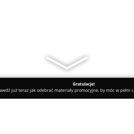
Gratulacje!
awdź już teraz jak odebrać materiały promocyjne, by móc w pełni c
rnia Piwoński - sklep firmowy