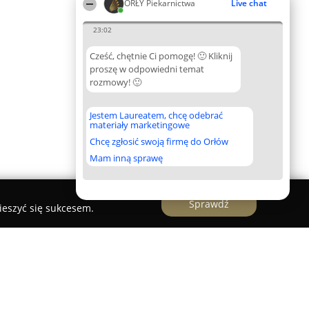
ORŁY Piekarnictwa
Live chat
23:02
Cześć, chętnie Ci pomogę! 🙂 Kliknij
proszę w odpowiedni temat
rozmowy! 🙂
Jestem Laureatem, chcę odebrać
materiały marketingowe
Chcę zgłosić swoją firmę do Orłów
Mam inną sprawę
Sprawdź
ieszyć się sukcesem.