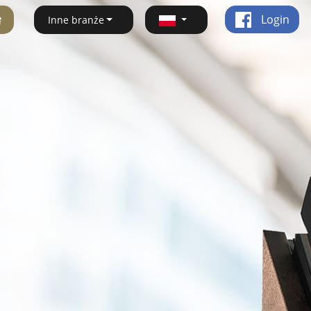
ę
Login
Inne branże