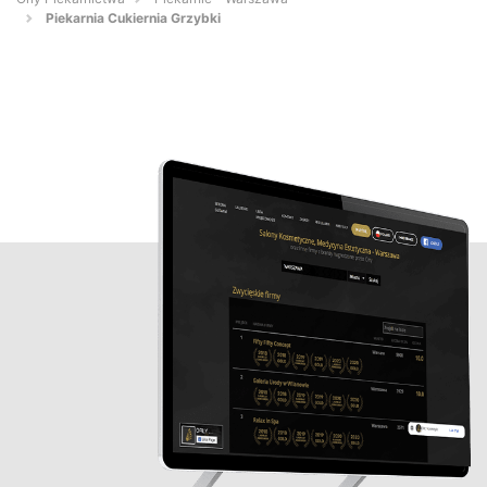
Piekarnia Cukiernia Grzybki