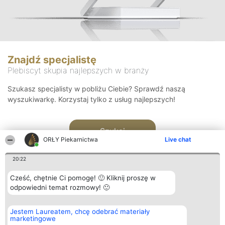
Znajdź specjalistę
Plebiscyt skupia najlepszych w branży
Szukasz specjalisty w pobliżu Ciebie? Sprawdź naszą
wyszukiwarkę. Korzystaj tylko z usług najlepszych!
Szukaj
ORŁY Piekarnictwa
Live chat
20:22
Cześć, chętnie Ci pomogę! 🙂 Kliknij proszę w
odpowiedni temat rozmowy! 🙂
Organizator plebiscytu
Plebiscyt
Kontakt
Jestem Laureatem, chcę odebrać materiały
Bright Side Solutions sp. z o.
Laureaci
Kontakt
marketingowe
o. sp. k.
Lista