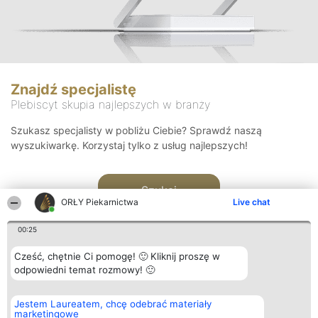
Znajdź specjalistę
Plebiscyt skupia najlepszych w branży
Szukasz specjalisty w pobliżu Ciebie? Sprawdź naszą
wyszukiwarkę. Korzystaj tylko z usług najlepszych!
Szukaj
ORŁY Piekarnictwa
Live chat
00:25
Cześć, chętnie Ci pomogę! 🙂 Kliknij proszę w
odpowiedni temat rozmowy! 🙂
Organizator plebiscytu
Plebiscyt
Kontakt
Jestem Laureatem, chcę odebrać materiały
Bright Side Solutions sp. z o.
Laureaci
Kontakt
marketingowe
o. sp. k.
Lista