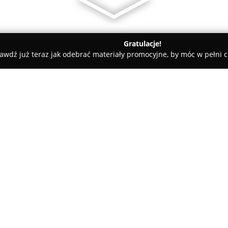
Gratulacje!
awdź już teraz jak odebrać materiały promocyjne, by móc w pełni c
rnia-Cukiernia Bethlehem
O firmie:
Piekarnia-Cukiernia Bethlehe
wielopokoleniową tradycją, ksz
przekazywane z pokolenia na po
2003 roku i od tego czasu niep
Pokaż więcej >>
stawiając na prawdziwy smak o
Placówka mieszcząca się w Pier
większej sieci, która skuteczni