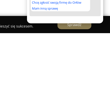
Chcę zgłosić swoją firmę do Orłów
Mam inną sprawę
Sprawdź
ieszyć się sukcesem.
m
to przedsiębiorstwo związane z
tałtowane przez rodzinne receptury
kolenie. Swoją działalność firma rozpoczęła w
rzerwanie pielęgnuje rzemiosło piekarnicze,
raz wysoką jakość wykorzystywanych składników.
śćcu, przy ulicy Skoczowskiej 71, jest elementem
e zaopatruje klientów powiatów cieszyńskiego oraz