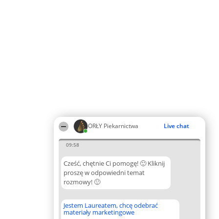
ORŁY Piekarnictwa
Live chat
09:58
Cześć, chętnie Ci pomogę! 🙂 Kliknij
proszę w odpowiedni temat
rozmowy! 🙂
Jestem Laureatem, chcę odebrać
materiały marketingowe