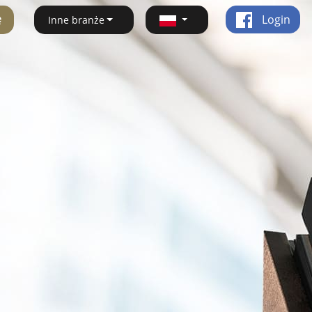
ę
Login
Inne branże