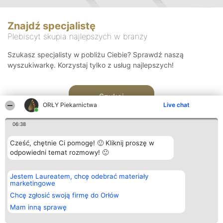
Znajdź specjalistę
Plebiscyt skupia najlepszych w branży
Szukasz specjalisty w pobliżu Ciebie? Sprawdź naszą
wyszukiwarkę. Korzystaj tylko z usług najlepszych!
Szukaj
ORŁY Piekarnictwa
Live chat
06:38
Cześć, chętnie Ci pomogę! 🙂 Kliknij proszę w
odpowiedni temat rozmowy! 🙂
Organizator plebiscytu
Plebiscyt
Kontakt
Jestem Laureatem, chcę odebrać materiały
Bright Side Solutions sp. z o.
Laureaci
Kontakt
marketingowe
o. sp. k.
Lista
ul. Ruska 22
wszystkich
Chcę zgłosić swoją firmę do Orłów
Wrocław 50-079
Laureatów
Mam inną sprawę
KRS 0000749100 | Regon
Zasady
381313360 | NIP 8943132676
Regulamin
+48 508 492 400
Polityka