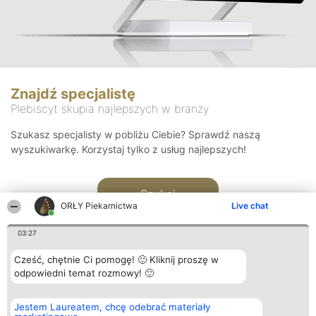
Znajdź specjalistę
Plebiscyt skupia najlepszych w branży
Szukasz specjalisty w pobliżu Ciebie? Sprawdź naszą
wyszukiwarkę. Korzystaj tylko z usług najlepszych!
Szukaj
ORŁY Piekarnictwa
Live chat
03:27
Cześć, chętnie Ci pomogę! 🙂 Kliknij proszę w
odpowiedni temat rozmowy! 🙂
Organizator plebiscytu
Plebiscyt
Kontakt
Jestem Laureatem, chcę odebrać materiały
Bright Side Solutions sp. z o.
Laureaci
Kontakt