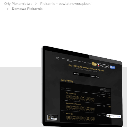
Orły Piekarnictwa
Piekarnie - powiat nowosądecki
Domowa Piekarnia