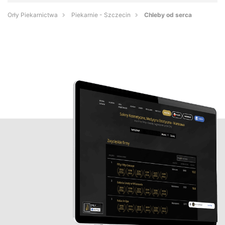
Orły Piekarnictwa
Piekarnie - Szczecin
Chleby od serca