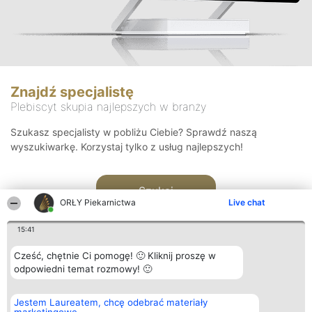
Znajdź specjalistę
Plebiscyt skupia najlepszych w branży
Szukasz specjalisty w pobliżu Ciebie? Sprawdź naszą
wyszukiwarkę. Korzystaj tylko z usług najlepszych!
Szukaj
ORŁY Piekarnictwa
Live chat
15:41
Cześć, chętnie Ci pomogę! 🙂 Kliknij proszę w
odpowiedni temat rozmowy! 🙂
Organizator plebiscytu
Plebiscyt
Kontakt
Jestem Laureatem, chcę odebrać materiały
Bright Side Solutions sp. z o.
Laureaci
Kontakt