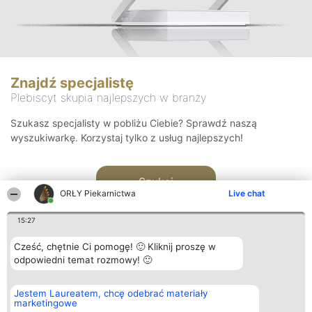
Znajdź specjalistę
Plebiscyt skupia najlepszych w branży
Szukasz specjalisty w pobliżu Ciebie? Sprawdź naszą
wyszukiwarkę. Korzystaj tylko z usług najlepszych!
Szukaj
ORŁY Piekarnictwa
Live chat
15:27
Cześć, chętnie Ci pomogę! 🙂 Kliknij proszę w
odpowiedni temat rozmowy! 🙂
Organizator plebiscytu
Plebiscyt
Kontakt
Jestem Laureatem, chcę odebrać materiały
Bright Side Solutions sp. z o.
Laureaci
Kontakt
marketingowe
o. sp. k.
Lista