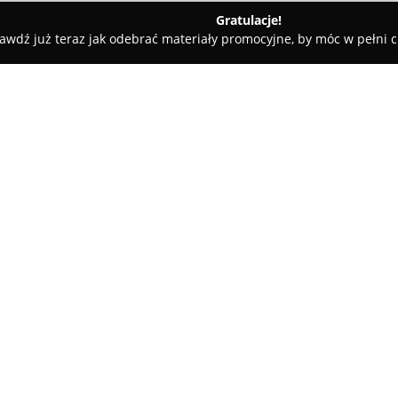
Gratulacje!
awdź już teraz jak odebrać materiały promocyjne, by móc w pełni c
sprod - Piekarnia i Cukiernia
O firmie:
Asprod
Piekarnia i Cukiernia z
67A, to zakład o bogatej histori
pieczywa oraz wyjątkowych wyr
obecne są codziennie świeże i 
Pokaż więcej >>
oraz razowe, a także szeroki w
odpowiedniego na różnorodne 
Piekarnia Asprod specjalizuje 
przeznaczonych na różne uroczy
ręcznym wykonaniem. Asortyme