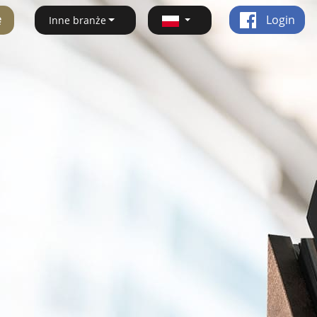
ę
Login
Inne branże