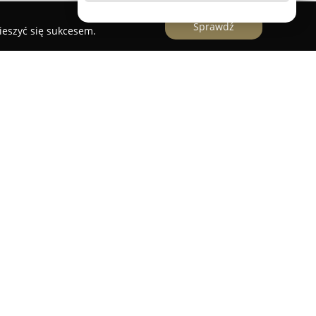
Sprawdź
ieszyć się sukcesem.
lokalizowana w Międzyzdrojach, przy ulicy Polnej
i i tradycjach, znany z produkcji wysokiej klasy
obów cukierniczych. W ofercie przedsiębiorstwa
aromatyczne chleby, w tym wersje w pełni żytnie
ybór bułek oraz pieczywa maślanego,
okazje.
się także w przygotowywaniu tortów
stości, które powstają z dbałością o detale i
nt cukierni obejmuje między innymi torty