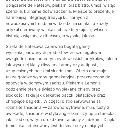
połączenie delikatesów, piekarni oraz bistro, umożliwiając
szerokie, kulinarne doświadczenia. Miejsce to prezentuje
harmonijną integrację tradycji kulinarnych z
nowoczesnymi trendami w dziedzinie smaku, a każdy
artykuł oferowany w lokalu charakteryzuje się własną
historią związaną z dbałością o wysoką jakość.
Strefa delikatesowa zapewnia bogatą gamę
wyselekcjonowanych produktów, ze szczególnym
uwzględnieniem autentycznych włoskich artykułów, takich
jak wysokiej klasy oliwy, makarony czy antipasti,
uzupełnionych polskimi składnikami. Oferta obejmuje
także gotowe wyroby garmażeryjne, przeznaczone do
spożycia w domowym zaciszu. Piekarnia Lemonia
codziennie oferuje świeżo wypiekane chleby oraz
słodkości, takie jak delikatne pączki pistacjowe oraz
chrupiące bagietki. W części bistro serwowane są
rozmaite śniadania — zarówno wytrawne, m.in. tosty z
awokado, śniadanie w stylu angielskim czy opcja turecka,
jak i słodkie, w tym drożdżowe racuchy z jabłkami. Dzięki
temu lokal adresowany jest do smakoszy ceniących