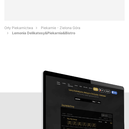
Orły Piekarnictwa
Piekarnie - Zielona Góra
Lemonia Delikatesy&Piekarnia&Bistro