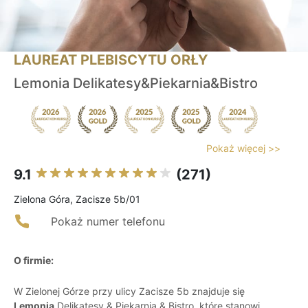
LAUREAT PLEBISCYTU ORŁY
Lemonia Delikatesy&Piekarnia&Bistro
Pokaż więcej >>
9.1
(271)
Zielona Góra, Zacisze 5b/01
Pokaż numer telefonu
O firmie:
W Zielonej Górze przy ulicy Zacisze 5b znajduje się
Lemonia
Delikatesy & Piekarnia & Bistro, które stanowi