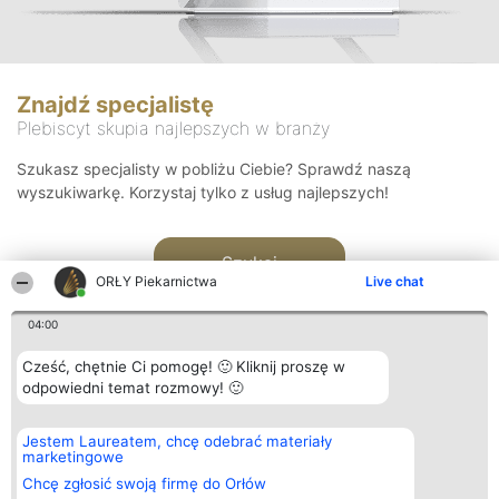
Znajdź specjalistę
Plebiscyt skupia najlepszych w branży
Szukasz specjalisty w pobliżu Ciebie? Sprawdź naszą
wyszukiwarkę. Korzystaj tylko z usług najlepszych!
Szukaj
ORŁY Piekarnictwa
Live chat
04:00
Cześć, chętnie Ci pomogę! 🙂 Kliknij proszę w
odpowiedni temat rozmowy! 🙂
Organizator plebiscytu
Plebiscyt
Kontakt
Jestem Laureatem, chcę odebrać materiały
Bright Side Solutions sp. z o.
Laureaci
Kontakt
marketingowe
o. sp. k.
Lista
ul. Ruska 22
wszystkich
Chcę zgłosić swoją firmę do Orłów
Wrocław 50-079
Laureatów