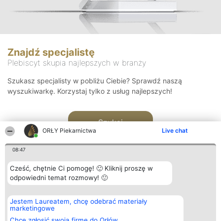
Znajdź specjalistę
Plebiscyt skupia najlepszych w branży
Szukasz specjalisty w pobliżu Ciebie? Sprawdź naszą
wyszukiwarkę. Korzystaj tylko z usług najlepszych!
Szukaj
ORŁY Piekarnictwa
Live chat
08:47
Cześć, chętnie Ci pomogę! 🙂 Kliknij proszę w
odpowiedni temat rozmowy! 🙂
Organizator plebiscytu
Plebiscyt
Kontakt
Jestem Laureatem, chcę odebrać materiały
Bright Side Solutions sp. z o.
Laureaci
Kontakt
marketingowe
o. sp. k.
Lista
ul. Ruska 22
wszystkich
Chcę zgłosić swoją firmę do Orłów