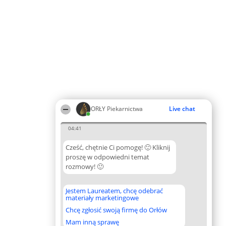
ORŁY Piekarnictwa
Live chat
04:41
Cześć, chętnie Ci pomogę! 🙂 Kliknij
proszę w odpowiedni temat
rozmowy! 🙂
Jestem Laureatem, chcę odebrać
materiały marketingowe
Chcę zgłosić swoją firmę do Orłów
Mam inną sprawę