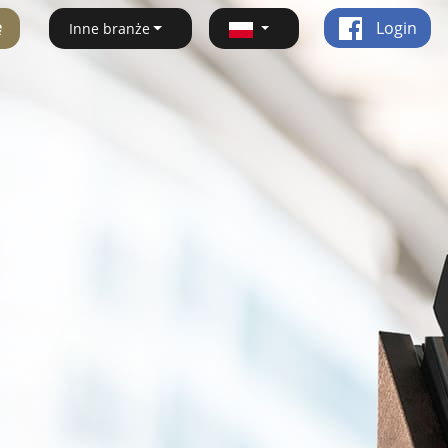
ę
Login
Inne branże