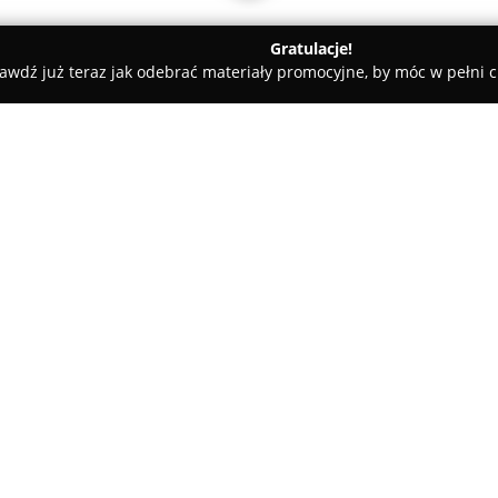
Gratulacje!
awdź już teraz jak odebrać materiały promocyjne, by móc w pełni c
ernia Romanowski
O firmie:
Firma
Cukiernia Romanowski
Romanowskiego jako niewielka l
rodzinne w piekarnictwie i cuk
prowadzi syn założyciela, Jace
Pokaż więcej >>
ważnego uczestnika lokalnej g
się przy ulicy Kościuszki 26, g
wysokiej jakości i znakomitym 
W asortymencie dostępne są świ