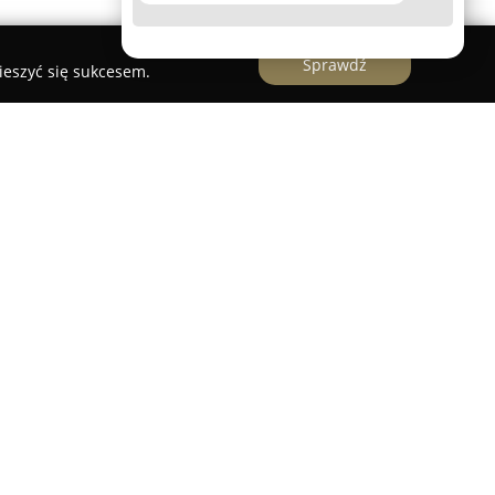
Sprawdź
ieszyć się sukcesem.
została założona w 1969 roku przez Janusza
odziarnia, od tamtej pory kontynuując tradycje
iernictwie. Współcześnie przedsiębiorstwo
k Romanowski, umacniając jego pozycję jako
astronomii w Zambrowie. Siedziba firmy znajduje
dzie oferowany jest szeroki wybór wyrobów o
smaku.
eże pieczywo oraz szeroka gama ciast i ciastek.