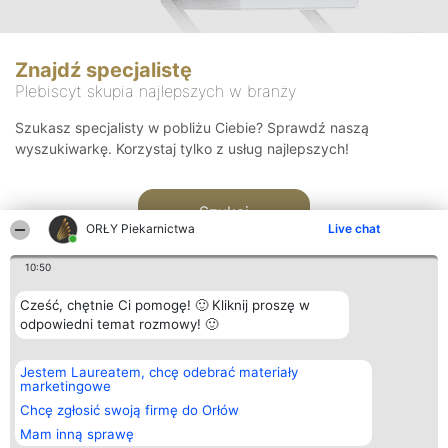
Znajdź specjalistę
Plebiscyt skupia najlepszych w branży
Szukasz specjalisty w pobliżu Ciebie? Sprawdź naszą
wyszukiwarkę. Korzystaj tylko z usług najlepszych!
Szukaj
ORŁY Piekarnictwa
Live chat
10:50
Cześć, chętnie Ci pomogę! 🙂 Kliknij proszę w
odpowiedni temat rozmowy! 🙂
Organizator plebiscytu
Plebiscyt
Kontakt
Jestem Laureatem, chcę odebrać materiały
Bright Side Solutions sp. z o.
Laureaci
Kontakt
marketingowe
o. sp. k.
Lista
ul. Ruska 22
wszystkich
Chcę zgłosić swoją firmę do Orłów
Wrocław 50-079
Laureatów
Mam inną sprawę
KRS 0000749100 | Regon
Zasady