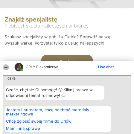
Znajdź specjalistę
Plebiscyt skupia najlepszych w branży
Szukasz specjalisty w pobliżu Ciebie? Sprawdź naszą
wyszukiwarkę. Korzystaj tylko z usług najlepszych!
Szukaj
ORŁY Piekarnictwa
Live chat
08:46
Cześć, chętnie Ci pomogę! 🙂 Kliknij proszę w
odpowiedni temat rozmowy! 🙂
Organizator plebiscytu
Plebiscyt
Kontakt
Jestem Laureatem, chcę odebrać materiały
Bright Side Solutions sp. z o.
Laureaci
Kontakt
marketingowe
o. sp. k.
Lista
ul. Ruska 22
wszystkich
Chcę zgłosić swoją firmę do Orłów
Wrocław 50-079
Laureatów
Mam inną sprawę
KRS 0000749100 | Regon
Zasady
381313360 | NIP 8943132676
Regulamin