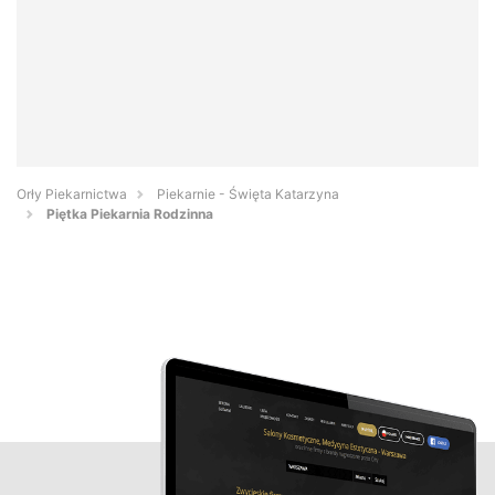
Orły Piekarnictwa
Piekarnie - Święta Katarzyna
Piętka Piekarnia Rodzinna