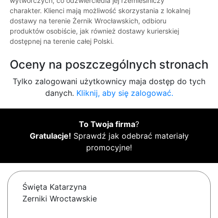
wytwórczych, co odzwierciedla jej rzemieślniczy
charakter. Klienci mają możliwość skorzystania z lokalnej
dostawy na terenie Żernik Wrocławskich, odbioru
produktów osobiście, jak również dostawy kurierskiej
dostępnej na terenie całej Polski.
Oceny na poszczególnych stronach
Tylko zalogowani użytkownicy maja dostęp do tych
danych.
Kliknij, aby się zalogować.
To Twoja firma
?
Gratulacje!
Sprawdź jak odebrać materiały
promocyjne!
Święta Katarzyna
Zerniki Wroctawskie