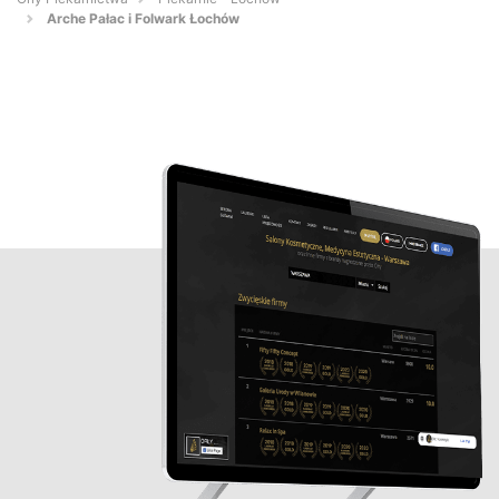
Arche Pałac i Folwark Łochów