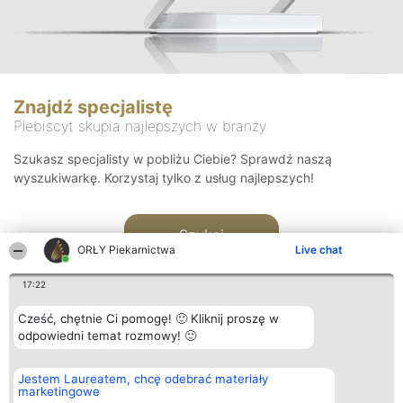
Znajdź specjalistę
Plebiscyt skupia najlepszych w branży
Szukasz specjalisty w pobliżu Ciebie? Sprawdź naszą
wyszukiwarkę. Korzystaj tylko z usług najlepszych!
Szukaj
ORŁY Piekarnictwa
Live chat
17:22
Cześć, chętnie Ci pomogę! 🙂 Kliknij proszę w
odpowiedni temat rozmowy! 🙂
Organizator plebiscytu
Plebiscyt
Kontakt
Jestem Laureatem, chcę odebrać materiały
Bright Side Solutions sp. z o.
Laureaci
Kontakt
marketingowe
o. sp. k.
Lista