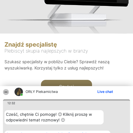
Znajdź specjalistę
Plebiscyt skupia najlepszych w branży
Szukasz specjalisty w pobliżu Ciebie? Sprawdź naszą
wyszukiwarkę. Korzystaj tylko z usług najlepszych!
Szukaj
ORŁY Piekarnictwa
Live chat
12:32
Cześć, chętnie Ci pomogę! 🙂 Kliknij proszę w
odpowiedni temat rozmowy! 🙂
Organizator plebiscytu
Plebiscyt
Kontakt