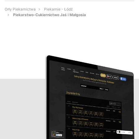
Orły Piekarnictwa
Piekarnie - Łódź
Piekarstwo-Cukiernictwo Jaś i Małgosia