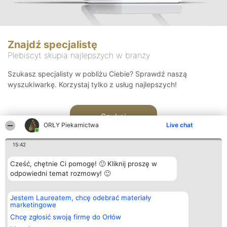
Znajdź specjalistę
Plebiscyt skupia najlepszych w branży
Szukasz specjalisty w pobliżu Ciebie? Sprawdź naszą
wyszukiwarkę. Korzystaj tylko z usług najlepszych!
Szukaj
ORŁY Piekarnictwa
Live chat
15:42
Cześć, chętnie Ci pomogę! 🙂 Kliknij proszę w
odpowiedni temat rozmowy! 🙂
Organizator plebiscytu
Plebiscyt
Kontakt
Jestem Laureatem, chcę odebrać materiały
Bright Side Solutions sp. z o.
Laureaci
Kontakt
marketingowe
o. sp. k.
Lista
ul. Ruska 22
wszystkich
Chcę zgłosić swoją firmę do Orłów
Wrocław 50-079
Laureatów