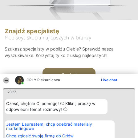
Znajdź specjalistę
Plebiscyt skupia najlepszych w branży
Szukasz specjalisty w pobliżu Ciebie? Sprawdź naszą
wyszukiwarkę. Korzystaj tylko z usług najlepszych!
Szukaj
ORŁY Piekarnictwa
Live chat
20:27
Cześć, chętnie Ci pomogę! 🙂 Kliknij proszę w
odpowiedni temat rozmowy! 🙂
Organizator plebiscytu
Plebiscyt
Kontakt
Jestem Laureatem, chcę odebrać materiały
Bright Side Solutions sp. z o.
Laureaci
Kontakt
marketingowe
o. sp. k.
Lista
ul. Ruska 22
wszystkich
Chcę zgłosić swoją firmę do Orłów