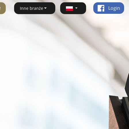
ę
Login
Inne branże