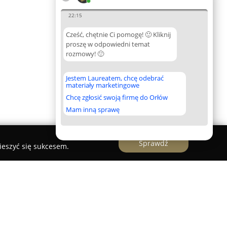
22:15
Cześć, chętnie Ci pomogę! 🙂 Kliknij
proszę w odpowiedni temat
rozmowy! 🙂
Jestem Laureatem, chcę odebrać
materiały marketingowe
Chcę zgłosić swoją firmę do Orłów
Mam inną sprawę
Sprawdź
ieszyć się sukcesem.