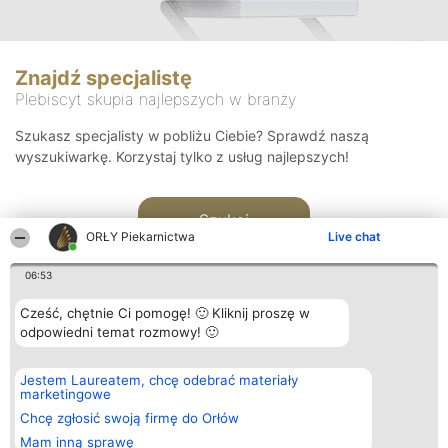
Znajdź specjalistę
Plebiscyt skupia najlepszych w branży
Szukasz specjalisty w pobliżu Ciebie? Sprawdź naszą
wyszukiwarkę. Korzystaj tylko z usług najlepszych!
Szukaj
ORŁY Piekarnictwa
Live chat
06:53
Cześć, chętnie Ci pomogę! 🙂 Kliknij proszę w
odpowiedni temat rozmowy! 🙂
Organizator plebiscytu
Plebiscyt
Kontakt
Jestem Laureatem, chcę odebrać materiały
Bright Side Solutions sp. z o.
Laureaci
Kontakt
marketingowe
o. sp. k.
Lista
ul. Ruska 22
wszystkich
Chcę zgłosić swoją firmę do Orłów
Wrocław 50-079
Laureatów
Mam inną sprawę
KRS 0000749100 | Regon
Zasady