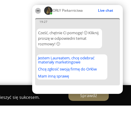
ORŁY Piekarnictwa
Live chat
19:27
Cześć, chętnie Ci pomogę! 🙂 Kliknij
proszę w odpowiedni temat
rozmowy! 🙂
Jestem Laureatem, chcę odebrać
materiały marketingowe
Chcę zgłosić swoją firmę do Orłów
Mam inną sprawę
Sprawdź
ieszyć się sukcesem.