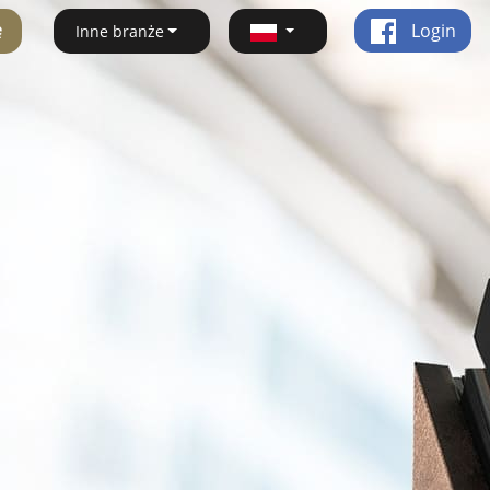
ę
Login
Inne branże