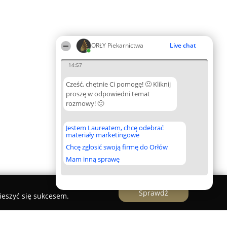
ORŁY Piekarnictwa
Live chat
14:57
Cześć, chętnie Ci pomogę! 🙂 Kliknij
proszę w odpowiedni temat
rozmowy! 🙂
Jestem Laureatem, chcę odebrać
materiały marketingowe
Chcę zgłosić swoją firmę do Orłów
Mam inną sprawę
Sprawdź
ieszyć się sukcesem.