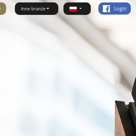
ę
Login
Inne branże