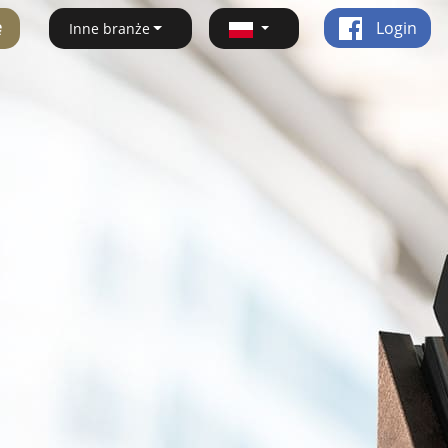
ę
Login
Inne branże