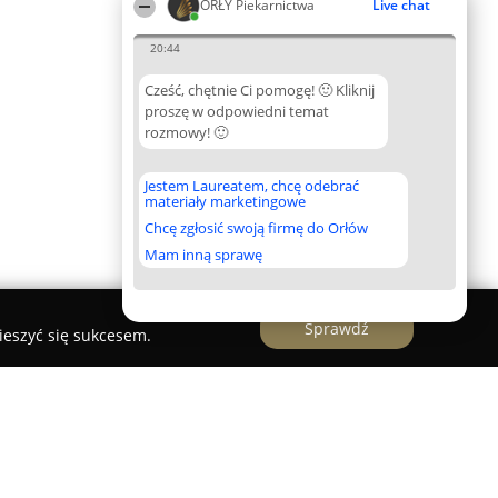
ORŁY Piekarnictwa
Live chat
20:44
Cześć, chętnie Ci pomogę! 🙂 Kliknij
proszę w odpowiedni temat
rozmowy! 🙂
Jestem Laureatem, chcę odebrać
materiały marketingowe
Chcę zgłosić swoją firmę do Orłów
Mam inną sprawę
Sprawdź
ieszyć się sukcesem.