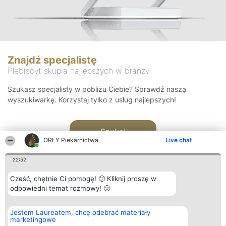
Znajdź specjalistę
Plebiscyt skupia najlepszych w branży
Szukasz specjalisty w pobliżu Ciebie? Sprawdź naszą
wyszukiwarkę. Korzystaj tylko z usług najlepszych!
Szukaj
ORŁY Piekarnictwa
Live chat
22:52
Cześć, chętnie Ci pomogę! 🙂 Kliknij proszę w
odpowiedni temat rozmowy! 🙂
Organizator plebiscytu
Plebiscyt
Kontakt
Jestem Laureatem, chcę odebrać materiały
Bright Side Solutions sp. z o.
Laureaci
Kontakt
marketingowe
o. sp. k.
Lista