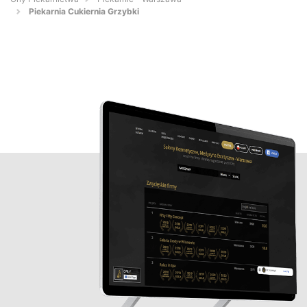
Piekarnia Cukiernia Grzybki