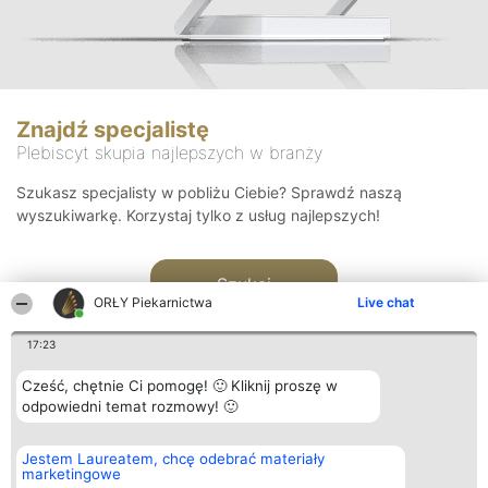
Znajdź specjalistę
Plebiscyt skupia najlepszych w branży
Szukasz specjalisty w pobliżu Ciebie? Sprawdź naszą
wyszukiwarkę. Korzystaj tylko z usług najlepszych!
Szukaj
ORŁY Piekarnictwa
Live chat
17:23
Cześć, chętnie Ci pomogę! 🙂 Kliknij proszę w
odpowiedni temat rozmowy! 🙂
Organizator plebiscytu
Plebiscyt
Kontakt
Jestem Laureatem, chcę odebrać materiały
Bright Side Solutions sp. z o.
Laureaci
Kontakt
marketingowe
o. sp. k.
Lista