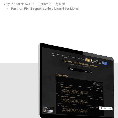
Orły Piekarnictwa
Piekarnie - Dębica
Partner. FH. Zaopatrzenie piekarni i cukierni