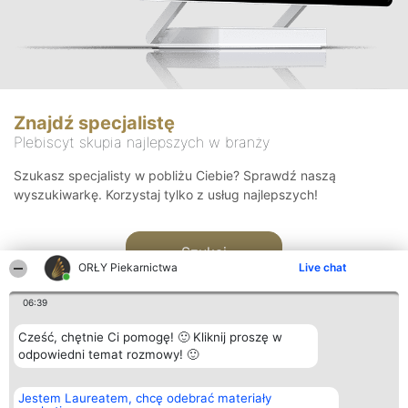
Znajdź specjalistę
Plebiscyt skupia najlepszych w branży
Szukasz specjalisty w pobliżu Ciebie? Sprawdź naszą
wyszukiwarkę. Korzystaj tylko z usług najlepszych!
Szukaj
ORŁY Piekarnictwa
Live chat
06:39
Cześć, chętnie Ci pomogę! 🙂 Kliknij proszę w
odpowiedni temat rozmowy! 🙂
Organizator plebiscytu
Plebiscyt
Kontakt
Jestem Laureatem, chcę odebrać materiały
Bright Side Solutions sp. z o.
Laureaci
Kontakt