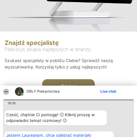
Znajdź specjalistę
Plebiscyt skupia najlepszych w branży
Szukasz specjalisty w pobliżu Ciebie? Sprawdź naszą
wyszukiwarkę. Korzystaj tylko z usług najlepszych!
Szukaj
ORŁY Piekarnictwa
Live chat
16:30
Cześć, chętnie Ci pomogę! 🙂 Kliknij proszę w
odpowiedni temat rozmowy! 🙂
Organizator plebiscytu
Plebiscyt
Kontakt
Jestem Laureatem, chcę odebrać materiały
Bright Side Solutions sp. z o.
Laureaci
Kontakt