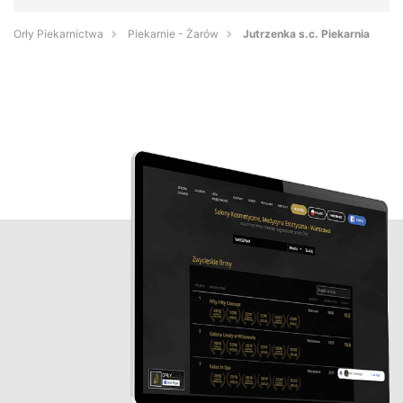
Orły Piekarnictwa
Piekarnie - Żarów
Jutrzenka s.c. Piekarnia