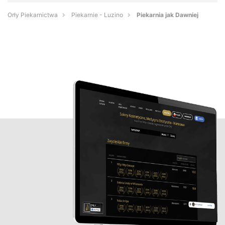
Orły Piekarnictwa
Piekarnie - Luzino
Piekarnia jak Dawniej