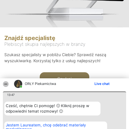
Znajdź specjalistę
Plebiscyt skupia najlepszych w branży
Szukasz specjalisty w pobliżu Ciebie? Sprawdź naszą
wyszukiwarkę. Korzystaj tylko z usług najlepszych!
Szukaj
ORŁY Piekarnictwa
Live chat
13:47
Cześć, chętnie Ci pomogę! 🙂 Kliknij proszę w
odpowiedni temat rozmowy! 🙂
Organizator plebiscytu
Plebiscyt
Kontakt
Jestem Laureatem, chcę odebrać materiały
Bright Side Solutions sp. z o.
Laureaci
Kontakt