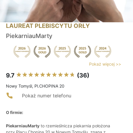
LAUREAT PLEBISCYTU ORŁY
PiekarniauMarty
Pokaż więcej >>
9.7
(36)
Nowy Tomyśl, Pl.CHOPINA 20
Pokaż numer telefonu
O firmie:
PiekarniauMarty
to rzemieślnicza piekarnia położona
przy Placu Chopina 20 w Nowym Tomyślu, znana z