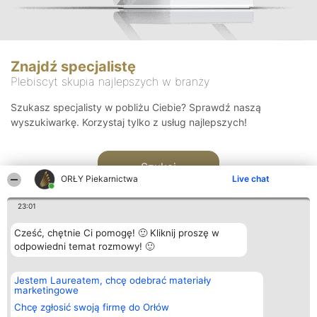
Znajdź specjalistę
Plebiscyt skupia najlepszych w branży
Szukasz specjalisty w pobliżu Ciebie? Sprawdź naszą
wyszukiwarkę. Korzystaj tylko z usług najlepszych!
Szukaj
ORŁY Piekarnictwa
Live chat
23:01
Cześć, chętnie Ci pomogę! 🙂 Kliknij proszę w
odpowiedni temat rozmowy! 🙂
Organizator plebiscytu
Plebiscyt
Kontakt
Jestem Laureatem, chcę odebrać materiały
Bright Side Solutions sp. z o.
Laureaci
Kontakt
marketingowe
o. sp. k.
Lista
ul. Ruska 22
wszystkich
Chcę zgłosić swoją firmę do Orłów
Wrocław 50-079
Laureatów