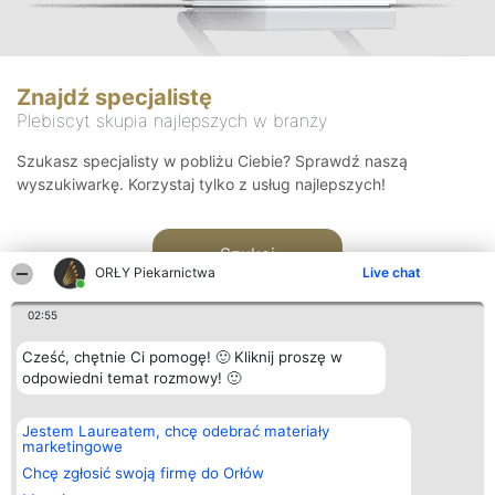
Znajdź specjalistę
Plebiscyt skupia najlepszych w branży
Szukasz specjalisty w pobliżu Ciebie? Sprawdź naszą
wyszukiwarkę. Korzystaj tylko z usług najlepszych!
Szukaj
ORŁY Piekarnictwa
Live chat
02:55
Cześć, chętnie Ci pomogę! 🙂 Kliknij proszę w
odpowiedni temat rozmowy! 🙂
Organizator plebiscytu
Plebiscyt
Kontakt
Jestem Laureatem, chcę odebrać materiały
Bright Side Solutions sp. z o.
Laureaci
Kontakt
marketingowe
o. sp. k.
Lista
ul. Ruska 22
wszystkich
Chcę zgłosić swoją firmę do Orłów
Wrocław 50-079
Laureatów