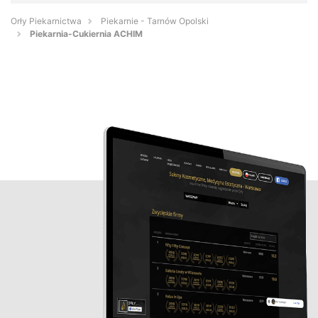
Orły Piekarnictwa
Piekarnie - Tarnów Opolski
Piekarnia-Cukiernia ACHIM