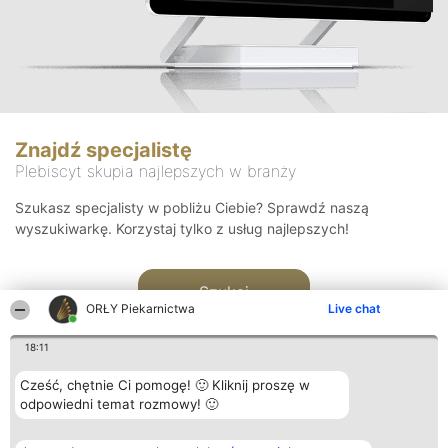
Znajdź specjalistę
Plebiscyt skupia najlepszych w branży
Szukasz specjalisty w pobliżu Ciebie? Sprawdź naszą
wyszukiwarkę. Korzystaj tylko z usług najlepszych!
Szukaj
ORŁY Piekarnictwa
Live chat
18:11
Cześć, chętnie Ci pomogę! 🙂 Kliknij proszę w
odpowiedni temat rozmowy! 🙂
Organizator plebiscytu
Plebiscyt
Kontakt