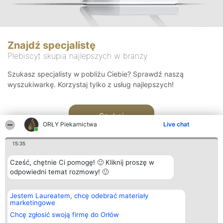
Znajdź specjalistę
Plebiscyt skupia najlepszych w branży
Szukasz specjalisty w pobliżu Ciebie? Sprawdź naszą
wyszukiwarkę. Korzystaj tylko z usług najlepszych!
Szukaj
ORŁY Piekarnictwa
Live chat
15:35
Cześć, chętnie Ci pomogę! 🙂 Kliknij proszę w
odpowiedni temat rozmowy! 🙂
Organizator plebiscytu
Plebiscyt
Kontakt
Jestem Laureatem, chcę odebrać materiały
Bright Side Solutions sp. z o.
Laureaci
Kontakt
marketingowe
o. sp. k.
Lista
ul. Ruska 22
wszystkich
Chcę zgłosić swoją firmę do Orłów
Wrocław 50-079
Laureatów