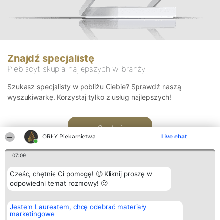
Znajdź specjalistę
Plebiscyt skupia najlepszych w branży
Szukasz specjalisty w pobliżu Ciebie? Sprawdź naszą
wyszukiwarkę. Korzystaj tylko z usług najlepszych!
Szukaj
ORŁY Piekarnictwa
Live chat
07:09
Cześć, chętnie Ci pomogę! 🙂 Kliknij proszę w
odpowiedni temat rozmowy! 🙂
Organizator plebiscytu
Plebiscyt
Kontakt
Jestem Laureatem, chcę odebrać materiały
Bright Side Solutions sp. z o.
Laureaci
Kontakt
marketingowe
o. sp. k.
Lista