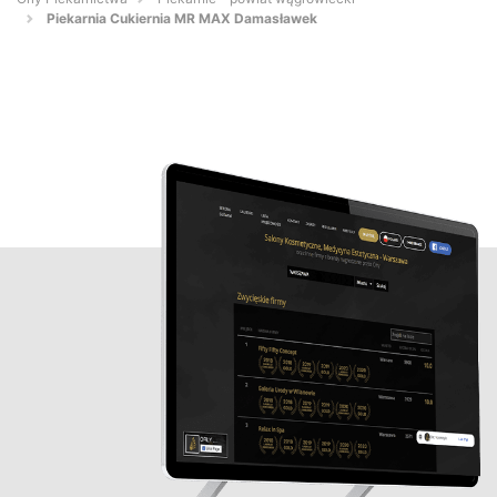
Piekarnia Cukiernia MR MAX Damasławek