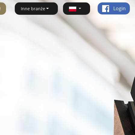
ę
Login
Inne branże