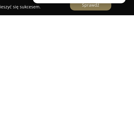
Sprawdź
ieszyć się sukcesem.
a Sienkiewicza 57, funkcjonuje od wielu lat
ekarnia-Cukiernia Brzeziński
. Firma ta z pełnym
dycje rzemieślnicze piekarnictwa oraz
 wybór produktów, które wyróżniają się świeżością
iem. Każdego dnia wypiekane są tu chrupiące
i chleba oraz różnorodne bułki, odpowiednie na
wa dostępne są także wyroby cukiernicze
afią zaspokoić potrzeby nawet najbardziej
 obejmuje bogaty wybór ciast codziennych oraz