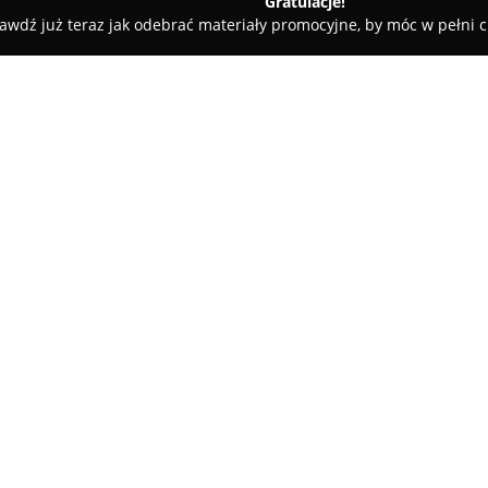
Gratulacje!
awdź już teraz jak odebrać materiały promocyjne, by móc w pełni c
nia - Cukiernia Brzeziński
O firmie:
W Brzezinach, przy ulicy Henryk
ceniona przez mieszkańców
Pi
zaangażowaniem pielęgnuje tra
cukiernictwa, oferując szeroki
oraz charakterystycznym smak
pieczywo i tradycyjne bochenk
każdą okazję.
W asortymencie przedsiębiorst
wykonywane ręcznie, które potr
wymagających klientów. Oferta