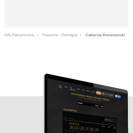
Orły Piekarnictwa
Piekarnie - Ostrołęka
Cukiernia Romanowski