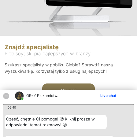
Znajdź specjalistę
Plebiscyt skupia najlepszych w branży
Szukasz specjalisty w pobliżu Ciebie? Sprawdź naszą
wyszukiwarkę. Korzystaj tylko z usług najlepszych!
Szukaj
ORŁY Piekarnictwa
Live chat
05:40
Cześć, chętnie Ci pomogę! 🙂 Kliknij proszę w
odpowiedni temat rozmowy! 🙂
Organizator plebiscytu
Plebiscyt
Kontakt