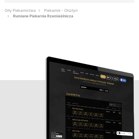
Orły Piekarnictwa
Piekarnie - Olsztyn
Rumiane Piekarnia Rzemieślnicza